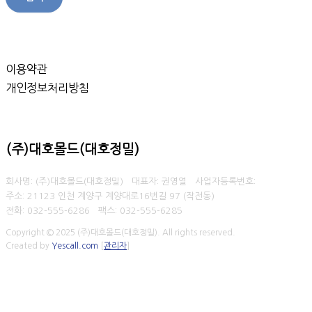
이용약관
개인정보처리방침
(주)대호몰드(대호정밀)
회사명: (주)대호몰드(대호정밀) 대표자: 권영열
사업자등록번호:
주소: 21123 인천 계양구 계양대로16번길 97 (작전동)
전화: 032-555-6286
팩스:
032-555-6285
Copyright © 2025 (주)대호몰드(대호정밀). All rights reserved.
Created by
Yescall.com
[
관리자
]