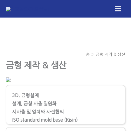
콘
텐
Main
츠
Men
로
건
너
뛰
홈
금형 제작 & 생산
기
금형 제작 & 생산
3D, 금형설계
설계, 금형 사출 일원화
시사출 및 업체와 사전협의
ISO standard mold base (Kisin)