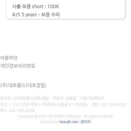
사출 보증 short : 100K
A/S 5 years – 보증 수리
이용약관
개인정보처리방침
(주)대호몰드(대호정밀)
회사명: (주)대호몰드(대호정밀) 대표자: 권영열
사업자등록번호:
주소: 21123 인천 계양구 계양대로16번길 97 (작전동)
전화: 032-555-6286
팩스:
032-555-6285
Copyright © 2025 (주)대호몰드(대호정밀). All rights reserved.
Created by
Yescall.com
[
관리자
]